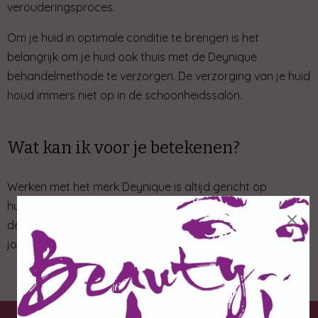
verouderingsproces.
Om je huid in optimale conditie te brengen is het
belangrijk om je huid ook thuis met de Deynique
behandelmethode te verzorgen. De verzorging van je huid
houd immers niet op in de schoonheidssalon.
Wat kan ik voor je betekenen?
Werken met het merk Deynique is altijd gericht op
huidverbetering. Je zult merken dat, indien je thuis en ik in
×
de salon aan je huid werken, je huid er gladder, frisser,
jonger en gezonder uit komt te zien.