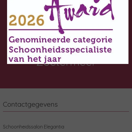
Huidverbetering |
microneedling | anti-
aging
Schoonheidssalon
Zoetermeer
Contactgegevens
Schoonheidssalon Elegantia