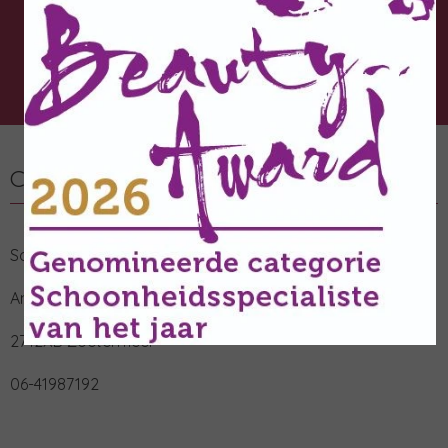
Zoetermeer
Contactgegevens
Schoonheidssalon Elegantia
Anna Ruyschstraat 12
2712XB Zoetermeer
06-41987192