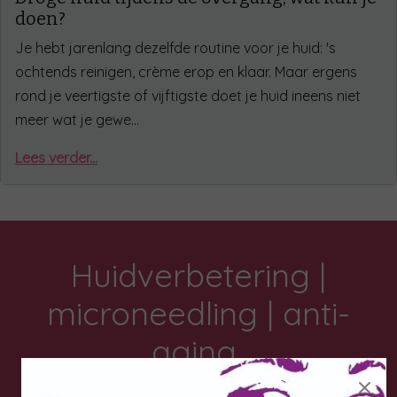
doen?
Je hebt jarenlang dezelfde routine voor je huid: 's
ochtends reinigen, crème erop en klaar. Maar ergens
rond je veertigste of vijftigste doet je huid ineens niet
meer wat je gewe…
Lees verder...
Huidverbetering |
microneedling | anti-
aging
×
Schoonheidssalon